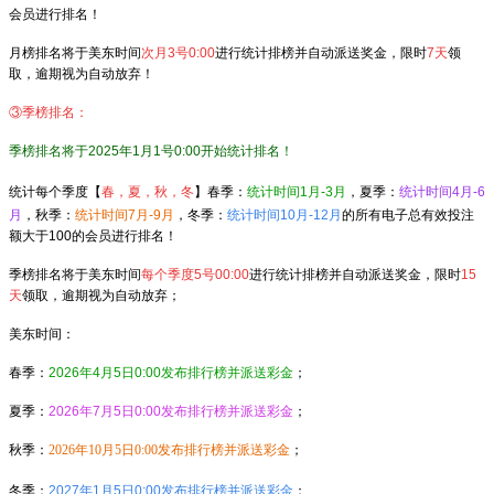
会员
进行排名！
月榜排名将于美东时间
次月3号
0:00
进行统计排榜并
自动派送
奖金
，限时
7
天
领
取，逾期视为自动放弃！
③季榜排名：
季榜排名将于2025年1月1号0:00开始统计排名！
统计每个季度【
春，夏，秋，冬
】春季：
统计时间1月-3月
，夏季：
统计时间4月-6
月
，秋季：
统计时间7月-9月
，冬季：
统计时间10月-12月
的
所有电子总有效投注
额大于100的会员进行排名！
季榜排名将于美东时间
每个季度5号
00:00
进行统计排榜
并自动派送
奖金
，
限时
15
天
领取，逾期视为自动放弃
；
美东时间：
春季：
2026年4月5日0:00发布排行榜并派送彩金
；
夏季：
2026年7月5日0:00发布排行榜并派送彩金
；
秋季：
2026年10月5日0:00发布排行榜并派送彩金
；
冬季：
2027年1月5日0:00发布排行榜并派送彩金
；