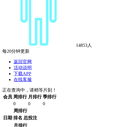
14853人
每20分钟更新
返回官网
活动说明
下载APP
在线客服
正在查询中，请稍等片刻！
会员
周排行
月排行
季排行
0
0
0
周排行
日期
排名
总投注
月排行